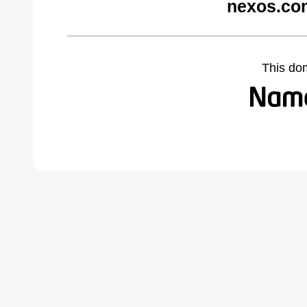
nexos.co
This do